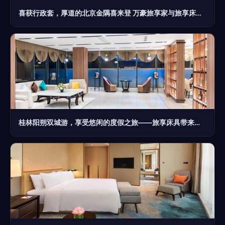
喜获行政套，厚道的北京金隅喜来登 万豪旅享家与旅享床具的极致体验
桂林阳朔双城游，享受悠闲的度假之旅——旅享床具带来的舒适体验