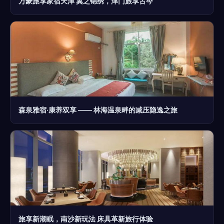
万豪旅享家宿天津 冀之锦绣，津门旅享古今
森泉雅宿·康养双享 —— 林海温泉畔的减压隐逸之旅
旅享新潮眠，南沙新玩法 床具革新旅行体验